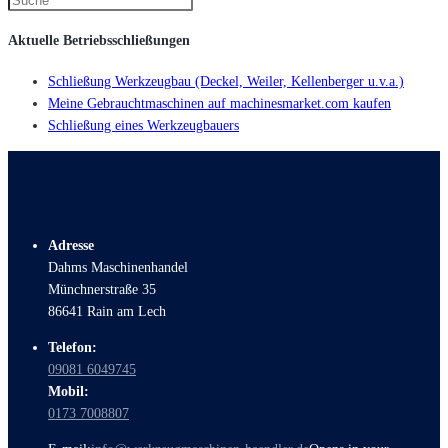
Aktuelle Betriebsschließungen
Schließung Werkzeugbau (Deckel, Weiler, Kellenberger u.v.a.)
Meine Gebrauchtmaschinen auf machinesmarket.com kaufen
Schließung eines Werkzeugbauers
Adresse
Dahms Maschinenhandel
Münchnerstraße 35
86641 Rain am Lech
Telefon:
09081 6049745
Mobil:
0173 7008807