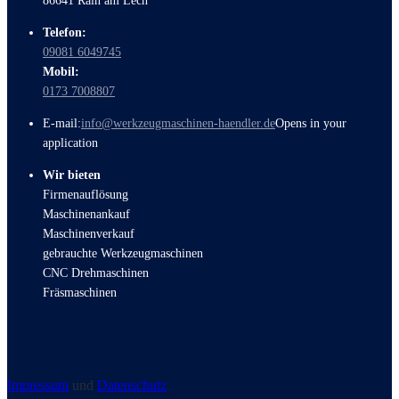
86641 Rain am Lech
Telefon:
09081 6049745
Mobil:
0173 7008807
E-mail:
info@werkzeugmaschinen-haendler.de
Opens in your
application
Wir bieten
Firmenauflösung
Maschinenankauf
Maschinenverkauf
gebrauchte Werkzeugmaschinen
CNC Drehmaschinen
Fräsmaschinen
Impressum
und
Datenschutz