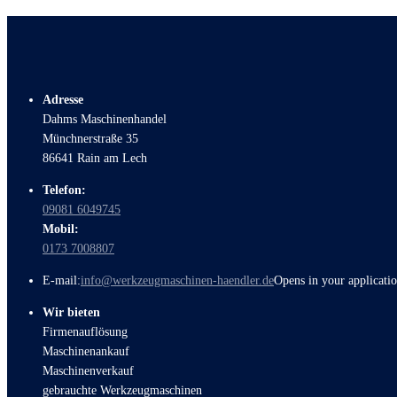
Adresse
Dahms Maschinenhandel
Münchnerstraße 35
86641 Rain am Lech
Telefon:
09081 6049745
Mobil:
0173 7008807
E-mail:
info@werkzeugmaschinen-haendler.de
Opens in your applicati
Wir bieten
Firmenauflösung
Maschinenankauf
Maschinenverkauf
gebrauchte Werkzeugmaschinen