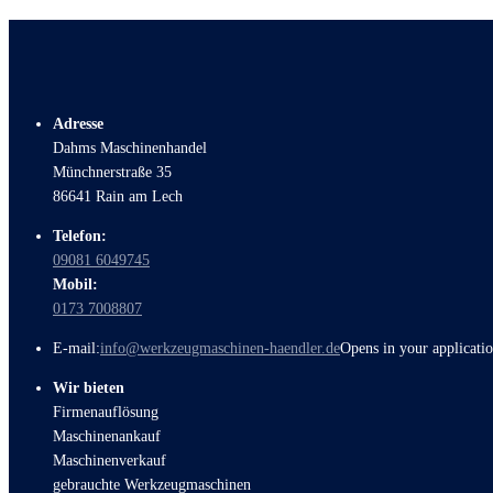
Adresse
Dahms Maschinenhandel
Münchnerstraße 35
86641 Rain am Lech
Telefon:
09081 6049745
Mobil:
0173 7008807
E-mail:
info@werkzeugmaschinen-haendler.de
Opens in your applicati
Wir bieten
Firmenauflösung
Maschinenankauf
Maschinenverkauf
gebrauchte Werkzeugmaschinen