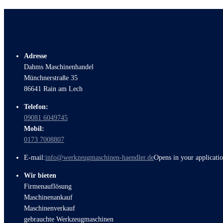
Adresse
Dahms Maschinenhandel
Münchnerstraße 35
86641 Rain am Lech
Telefon:
09081 6049745
Mobil:
0173 7008807
E-mail:
info@werkzeugmaschinen-haendler.de
Opens in your applicati
Wir bieten
Firmenauflösung
Maschinenankauf
Maschinenverkauf
gebrauchte Werkzeugmaschinen