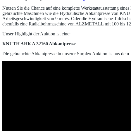
Nutzen Sie die Chance auf eine komplette Werkstattausstattung eines
gebrauchte Maschinen wie die Hydraulische Abkantpresse von KNUTH
Arbeitsgeschwindigkeit von 9 mm/s. Oder die Hydraulische Tafelsch
ebenfalls eine Radialbohrmaschine von ALZMETALL mit 100 bis 122
Unser Highlight der Auktion ist eine:
KNUTH AHK A 32160 Abkantpresse
Die gebrauchte Abkantpresse in unserer Surplex Auktion ist aus dem 