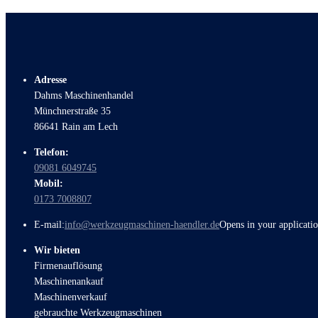
Adresse
Dahms Maschinenhandel
Münchnerstraße 35
86641 Rain am Lech
Telefon:
09081 6049745
Mobil:
0173 7008807
E-mail:
info@werkzeugmaschinen-haendler.de
Opens in your applicati
Wir bieten
Firmenauflösung
Maschinenankauf
Maschinenverkauf
gebrauchte Werkzeugmaschinen