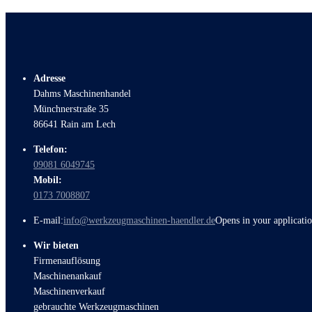
Adresse
Dahms Maschinenhandel
Münchnerstraße 35
86641 Rain am Lech
Telefon:
09081 6049745
Mobil:
0173 7008807
E-mail:
info@werkzeugmaschinen-haendler.de
Opens in your applicati
Wir bieten
Firmenauflösung
Maschinenankauf
Maschinenverkauf
gebrauchte Werkzeugmaschinen