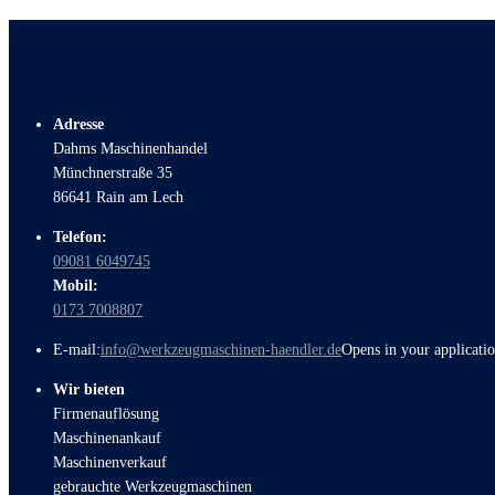
Adresse
Dahms Maschinenhandel
Münchnerstraße 35
86641 Rain am Lech
Telefon:
09081 6049745
Mobil:
0173 7008807
E-mail:
info@werkzeugmaschinen-haendler.de
Opens in your applicati
Wir bieten
Firmenauflösung
Maschinenankauf
Maschinenverkauf
gebrauchte Werkzeugmaschinen