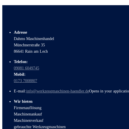
Adresse
Dahms Maschinenhandel
Münchnerstraße 35
86641 Rain am Lech
Telefon:
09081 6049745
Mobil:
0173 7008807
E-mail:
info@werkzeugmaschinen-haendler.de
Opens in your applicati
Wir bieten
Firmenauflösung
Maschinenankauf
Maschinenverkauf
gebrauchte Werkzeugmaschinen