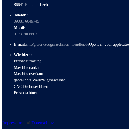
86641 Rain am Lech
Telefon:
09081 6049745
Mobil:
0173 7008807
E-mail:
info@werkzeugmaschinen-haendler.de
Opens in your applicati
Wir bieten
Firmenauflösung
Maschinenankauf
Maschinenverkauf
gebrauchte Werkzeugmaschinen
CNC Drehmaschinen
Fräsmaschinen
Impressum
und
Datenschutz