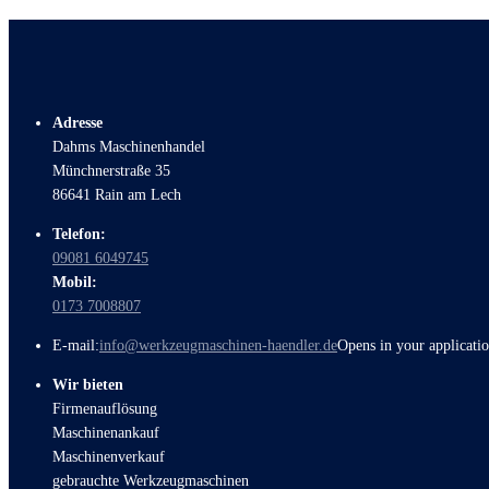
Adresse
Dahms Maschinenhandel
Münchnerstraße 35
86641 Rain am Lech
Telefon:
09081 6049745
Mobil:
0173 7008807
E-mail:
info@werkzeugmaschinen-haendler.de
Opens in your applicati
Wir bieten
Firmenauflösung
Maschinenankauf
Maschinenverkauf
gebrauchte Werkzeugmaschinen